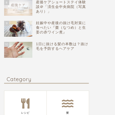
産後ケアショートステイ体験
8
談＠「済生会中央病院（写真
あり）」
妊娠中や産後の抜け毛対策に
9
食べたい『棗（なつめ）と生
姜の赤ワイン煮』
1日に抜ける髪の本数は？抜け
10
毛を予防するヘアケア
Category
レシピ
髪