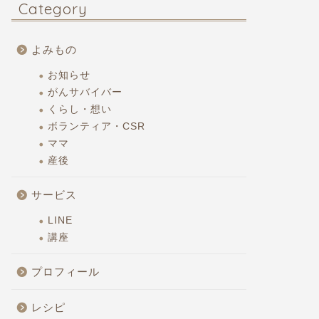
Category
Aタイプ
Aタイプ
よみもの
お知らせ
がんサバイバー
くらし・想い
ボランティア・CSR
ママ
頭皮の血行ぐーんぐん『イワシ納豆
イライラ
産後
丼』
ーマン』
サービス
2025年2月25日
LINE
講座
Aタイプ
Aタイプ
プロフィール
レシピ