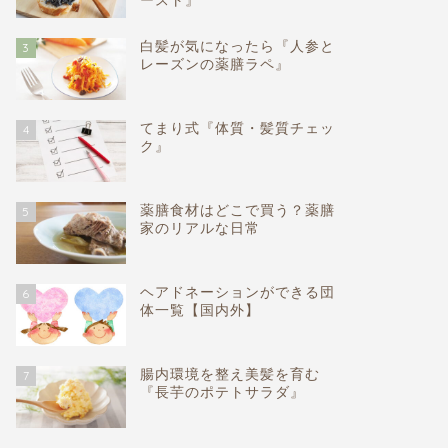
ースト』
白髪が気になったら『人参と
3
レーズンの薬膳ラペ』
てまり式『体質・髪質チェッ
4
ク』
薬膳食材はどこで買う？薬膳
5
家のリアルな日常
ヘアドネーションができる団
6
体一覧【国内外】
腸内環境を整え美髪を育む
7
『長芋のポテトサラダ』