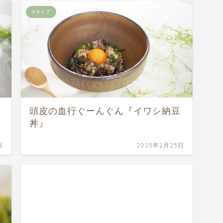
Aタイプ
頭皮の血行ぐーんぐん『イワシ納豆
丼』
日
2025年2月25日