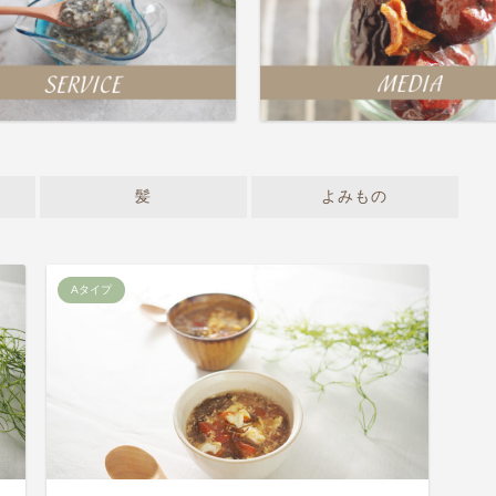
髪
よみもの
Aタイプ