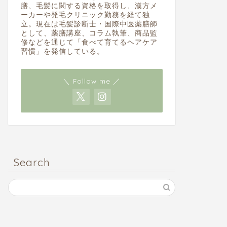
白髪・潤い補給に『長芋の塩麹漬
髪うねる
膳、毛髪に関する資格を取得し、漢方メ
ーカーや発毛クリニック勤務を経て独
け』
辣湯』
立。現在は毛髪診断士・国際中医薬膳師
として、薬膳講座、コラム執筆、商品監
2025年3月2日
修などを通じて「食べて育てるヘアケア
習慣」を発信している。
Aタイプ
Aタイプ
＼ Follow me ／
Search
頭皮ベタッ、シミ増えた『簡単ナス
イライラ
の煮浸し』
酢ジュー
2025年2月27日