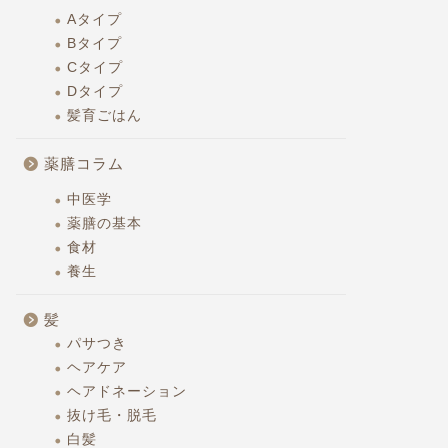
Aタイプ
Bタイプ
Cタイプ
Dタイプ
混ぜ混ぜしてカットするだけ『バジ
胃腸と白
髪育ごはん
ル風サバサンド』
ーネ』
薬膳コラム
2025年2月23日
中医学
薬膳の基本
Bタイプ
Cタイプ
食材
養生
髪
パサつき
ヘアケア
ヘアドネーション
抜け毛・脱毛
オートミール嫌いがハマる『バナナ
細毛から
白髪