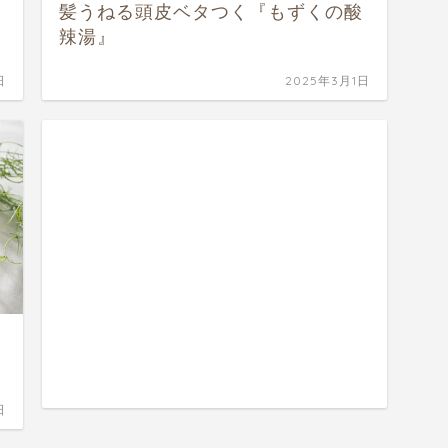
髪うねる頭皮ベタつく『もずくの酸
辣湯』
日
2025年3月1日
日