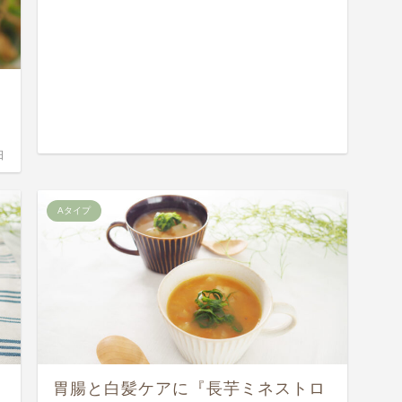
日
Aタイプ
胃腸と白髪ケアに『長芋ミネストロ