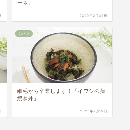
ーネ』
日
2025年2月22日
Cタイプ
細毛から卒業します！『イワシの蒲
焼き丼』
日
2025年2月19日