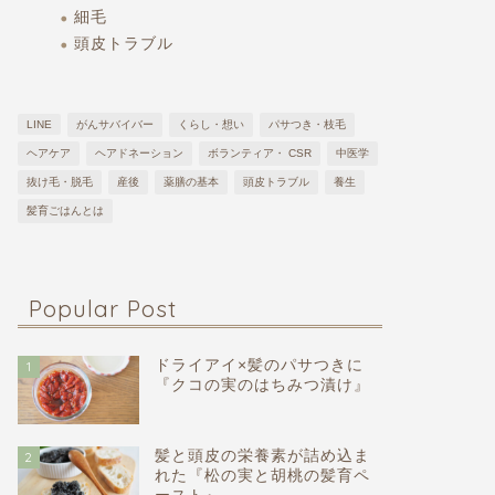
オートミールクッキー』
焼き丼』
細毛
頭皮トラブル
2025年2月20日
LINE
がんサバイバー
くらし・想い
パサつき・枝毛
next
ヘアケア
ヘアドネーション
ボランティア・ CSR
中医学
抜け毛・脱毛
産後
薬膳の基本
頭皮トラブル
養生
髪育ごはんとは
Popular Post
ドライアイ×髪のパサつきに
1
『クコの実のはちみつ漬け』
髪と頭皮の栄養素が詰め込ま
2
れた『松の実と胡桃の髪育ペ