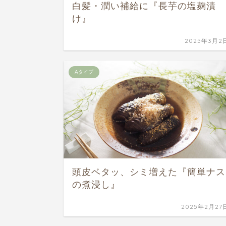
白髪・潤い補給に『長芋の塩麹漬
け』
2025年3月2
Aタイプ
頭皮ベタッ、シミ増えた『簡単ナス
の煮浸し』
2025年2月27