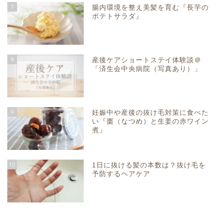
7
腸内環境を整え美髪を育む『長芋の
ポテトサラダ』
8
産後ケアショートステイ体験談＠
「済生会中央病院（写真あり）」
9
妊娠中や産後の抜け毛対策に食べた
い『棗（なつめ）と生姜の赤ワイン
煮』
10
1日に抜ける髪の本数は？抜け毛を
予防するヘアケア