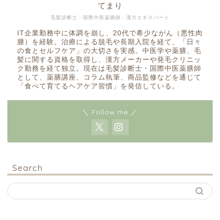
てまり
毛髪診断士・国際中医薬膳師・漢方エキスパート
IT企業勤務中に体調を崩し、20代で希少ながん（悪性肉
腫）を経験。治療による脱毛や長期入院を経て、「日々
の食とセルフケア」の大切さを実感。中医学や薬膳、毛
髪に関する資格を取得し、漢方メーカーや発毛クリニッ
ク勤務を経て独立。現在は毛髪診断士・国際中医薬膳師
として、薬膳講座、コラム執筆、商品監修などを通じて
「食べて育てるヘアケア習慣」を発信している。
＼ Follow me ／
Search