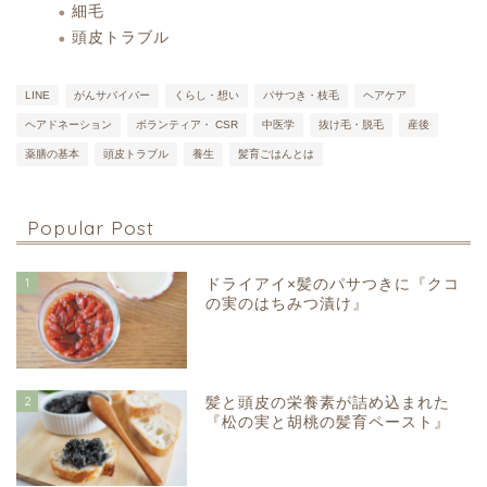
細毛
頭皮トラブル
LINE
がんサバイバー
くらし・想い
パサつき・枝毛
ヘアケア
ヘアドネーション
ボランティア・ CSR
中医学
抜け毛・脱毛
産後
薬膳の基本
頭皮トラブル
養生
髪育ごはんとは
Popular Post
1
ドライアイ×髪のパサつきに『クコ
の実のはちみつ漬け』
2
髪と頭皮の栄養素が詰め込まれた
『松の実と胡桃の髪育ペースト』