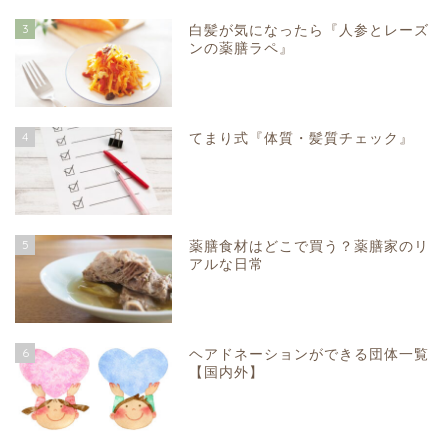
3
白髪が気になったら『人参とレーズ
ンの薬膳ラペ』
4
てまり式『体質・髪質チェック』
5
薬膳食材はどこで買う？薬膳家のリ
アルな日常
6
ヘアドネーションができる団体一覧
【国内外】