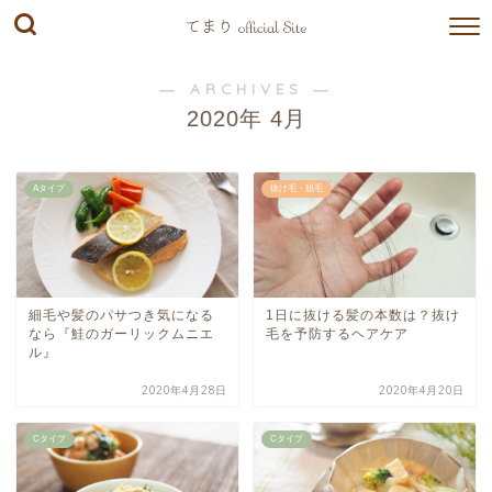
― ARCHIVES ―
2020年 4月
Aタイプ
抜け毛・脱毛
細毛や髪のパサつき気になる
1日に抜ける髪の本数は？抜け
なら『鮭のガーリックムニエ
毛を予防するヘアケア
ル』
2020年4月28日
2020年4月20日
Cタイプ
Cタイプ