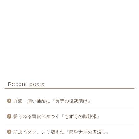
Recent posts
白髪・潤い補給に『長芋の塩麹漬け』
髪うねる頭皮ベタつく『もずくの酸辣湯』
頭皮ベタッ、シミ増えた『簡単ナスの煮浸し』