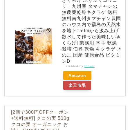
きくらげ ぷりぷりコリコ
リ！九州産 タマチャンの
無農薬乾燥キクラゲ 送料
無料南九州タマチャン農園
のハウス内で霧島の天然水
を地下150mから汲み上げ
散水して作った美味しいき
くらげ| 業務用 木耳 乾燥
栽培 佃煮 乾燥 キクラゲ き
のこ 国産 健康食品 ビタミ
ンD
created by
Rinker
Amazon
楽天市場
[2個で300円OFFクーポン
+送料無料] クコの実 500g
クコの実 オーガニック お