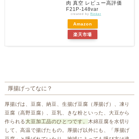
肉 真空 レビュー高評価
F21P-148var
created by
Rinker
Amazon
楽天市場
厚揚げってなに？
厚揚げは、豆腐、納豆、生揚げ豆腐（厚揚げ）、凍り
豆腐（高野豆腐）、豆乳、きな粉といった、大豆から
作られる
大豆加工品のひとつです。
木綿豆腐を水切り
して、高温で揚げたもの。厚揚げ以外にも、「厚揚げ
豆腐」と呼ばれていたり、地域によっても呼び方は違