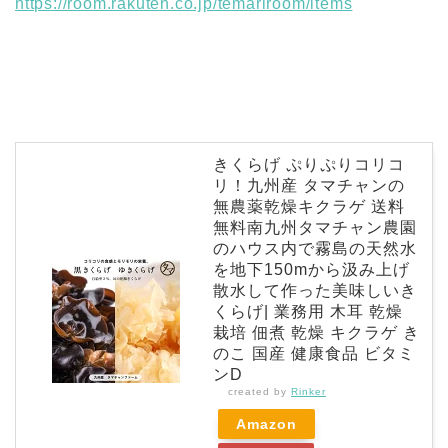
https://room.rakuten.co.jp/temariroom/items
きくらげ ぷりぷりコリコ
リ！九州産 タマチャンの
無農薬乾燥キクラゲ 送料
無料南九州タマチャン農園
のハウス内で霧島の天然水
を地下150mから汲み上げ
散水して作った美味しいき
くらげ| 業務用 木耳 乾燥
栽培 佃煮 乾燥 キクラゲ き
のこ 国産 健康食品 ビタミ
ンD
created by
Rinker
Amazon