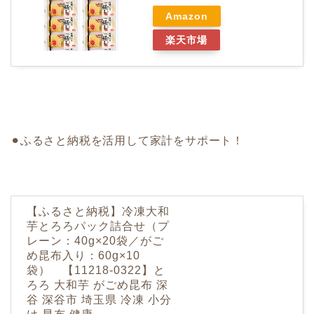
Amazon
楽天市場
⚫︎ふるさと納税を活用して家計をサポート！
【ふるさと納税】冷凍大和
芋とろろパック詰合せ（プ
レーン：40g×20袋／がご
め昆布入り：60g×10
袋） 【11218-0322】と
ろろ 大和芋 がごめ昆布 深
谷 深谷市 埼玉県 冷凍 小分