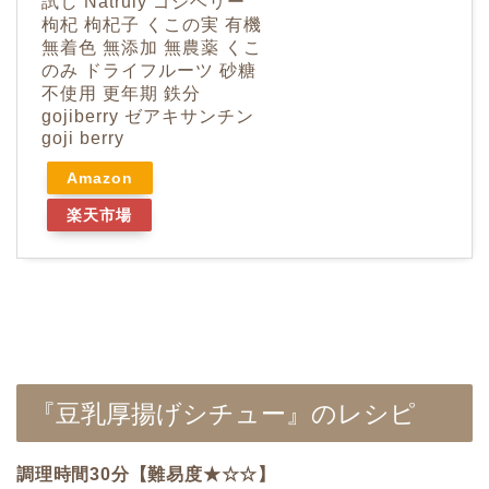
試し Natruly ゴジベリー
枸杞 枸杞子 くこの実 有機
無着色 無添加 無農薬 くこ
のみ ドライフルーツ 砂糖
不使用 更年期 鉄分
gojiberry ゼアキサンチン
goji berry
Amazon
楽天市場
『豆乳厚揚げシチュー』のレシピ
調理時間30分【難易度★☆☆】