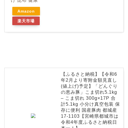
け 昆布 健康
Amazon
楽天市場
【ふるさと納税】【令和6
年2月より寄附金額見直し
(値上げ)予定】「どんぐり
の恵み豚」こま切れ5.1kg
– こま切れ 300g×17P 合
計5.1kg 小分け真空包装 保
存に便利 国産豚肉 都城産
17-1103【宮崎県都城市は
令和4年度ふるさと納税日