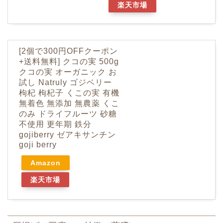
楽天市場
[2個で300円OFFクーポン
+送料無料] クコの実 500g
クコの実 オーガニック お
試し Natruly ゴジベリー
枸杞 枸杞子 くこの実 有機
無着色 無添加 無農薬 くこ
のみ ドライフルーツ 砂糖
不使用 更年期 鉄分
gojiberry ゼアキサンチン
goji berry
Amazon
楽天市場