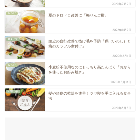
2020年7月2日
レシピ
夏のドロドロ改善に『梅りんご酢』
2022年8月9日
Cタイプ
頭皮の血行改善で抜け毛を予防『鰯（いわし）と
梅のカラフル煮付け』
2020年2月1日
レシピ
小麦粉不使用なのにもっちり高たんぱく『おから
を使ったお好み焼き』
2020年5月21日
パサつき
髪や頭皮の乾燥を改善！ツヤ髪を手に入れる食事
法
2020年3月5日