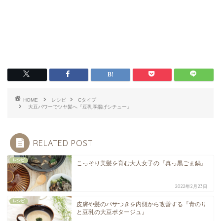
HOME
レシピ
Cタイプ
大豆パワーでツヤ髪へ『豆乳厚揚げシチュー』
RELATED POST
レシピ
こっそり美髪を育む大人女子の『真っ黒ごま鍋』
2022年2月23日
レシピ
皮膚や髪のパサつきを内側から改善する『青のり
と豆乳の大豆ポタージュ』