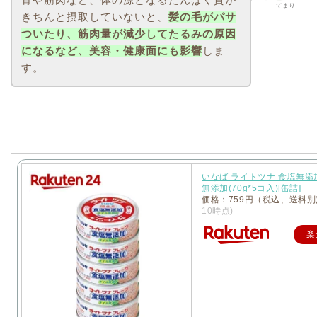
てまり
きちんと摂取していないと、
髪の毛がパサ
ついたり、筋肉量が減少してたるみの原因
になるなど、美容・健康面にも影響
しま
す。
いなば ライトツナ 食塩無添
無添加(70g*5コ入)[缶詰]
価格：759円（税込、送料別
10時点)
楽