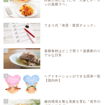
白髪が気になったら『人参とレーズ
ンの薬膳ラペ』
4
てまり式『体質・髪質チェック』
5
薬膳食材はどこで買う？薬膳家のリ
アルな日常
6
ヘアドネーションができる団体一覧
【国内外】
7
腸内環境を整え美髪を育む『長芋の