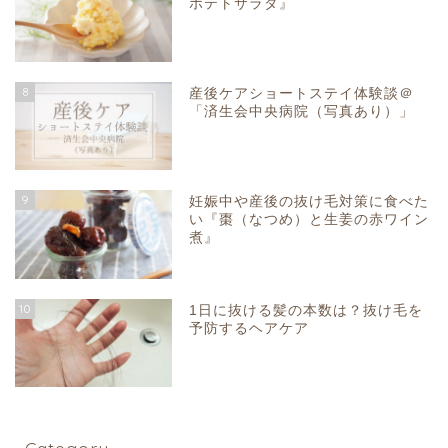
ポテトサラダ』
8
産後ケアショートステイ体験談＠
「済生会中央病院（写真あり）」
9
妊娠中や産後の抜け毛対策に食べた
い『棗（なつめ）と生姜の赤ワイン
煮』
10
1日に抜ける髪の本数は？抜け毛を
予防するヘアケア
Category