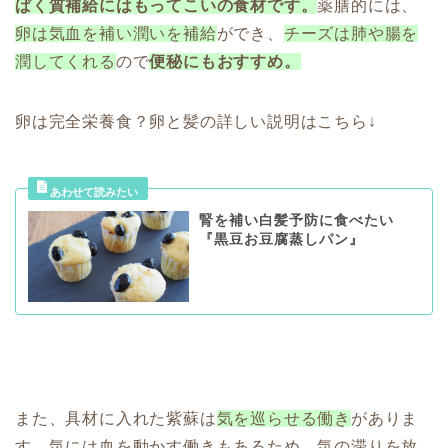
ぱく質補給にはもってこいの食材です。
薬膳的には、
卵は気血を補い潤いを補給
ができ、
チーズは肺や腸を
潤してくれる
ので
便秘にもおすすめ。
卵は完全栄養食？卵と髪の詳しい説明はこちら↓
腎を補い白髪予防に食べたい
『黒豆お豆腐蒸しパン』
また、具材に入れた紫蘇は
気を巡らせる働き
がありま
す。気には血を動かす働きもあるため、気の滞りを放