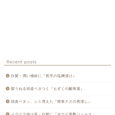
Recent posts
白髪・潤い補給に『長芋の塩麹漬け』
髪うねる頭皮ベタつく『もずくの酸辣湯』
頭皮ベタッ、シミ増えた『簡単ナスの煮浸し』
イライラ抜け毛・白髪に『キウイ黒酢ジュース』