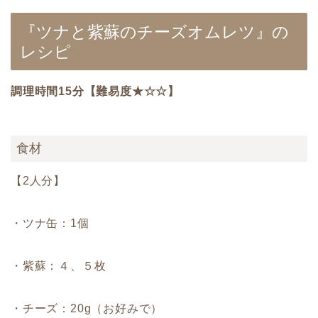
『ツナと紫蘇のチーズオムレツ』の
レシピ
調理時間15分【難易度★☆☆】
食材
【2人分】
・ツナ缶：1個
・紫蘇：４、５枚
・チーズ：20g（お好みで）