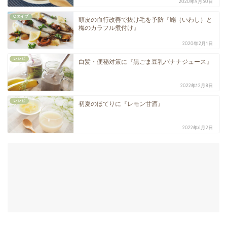
2020年9月30日
Cタイプ
頭皮の血行改善で抜け毛を予防『鰯（いわし）と
梅のカラフル煮付け』
2020年2月1日
レシピ
白髪・便秘対策に『黒ごま豆乳バナナジュース』
2022年12月8日
レシピ
初夏のほてりに『レモン甘酒』
2022年6月2日