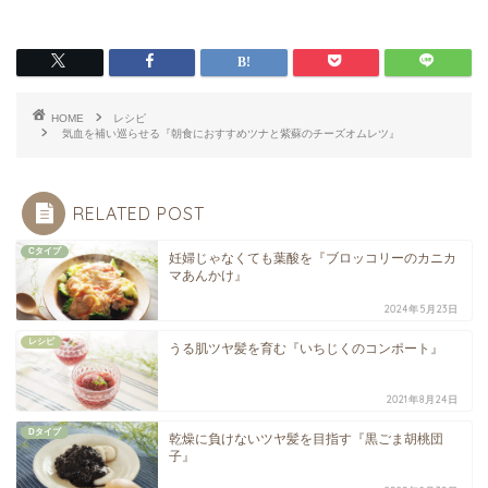
HOME
レシピ
気血を補い巡らせる『朝食におすすめツナと紫蘇のチーズオムレツ』
RELATED POST
Cタイプ
妊婦じゃなくても葉酸を『ブロッコリーのカニカ
マあんかけ』
2024年5月23日
レシピ
うる肌ツヤ髪を育む『いちじくのコンポート』
2021年8月24日
Dタイプ
乾燥に負けないツヤ髪を目指す『黒ごま胡桃団
子』