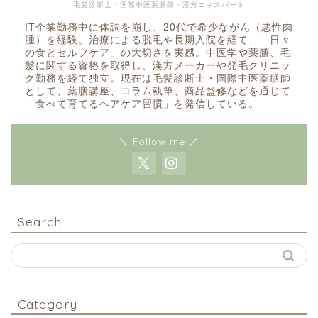
毛髪診断士・国際中医薬膳師・漢方エキスパート
IT企業勤務中に体調を崩し、20代で希少ながん（悪性肉
腫）を経験。治療による脱毛や長期入院を経て、「日々
の食とセルフケア」の大切さを実感。中医学や薬膳、毛
髪に関する資格を取得し、漢方メーカーや発毛クリニッ
ク勤務を経て独立。現在は毛髪診断士・国際中医薬膳師
として、薬膳講座、コラム執筆、商品監修などを通じて
「食べて育てるヘアケア習慣」を発信している。
＼ Follow me ／
Search
Category