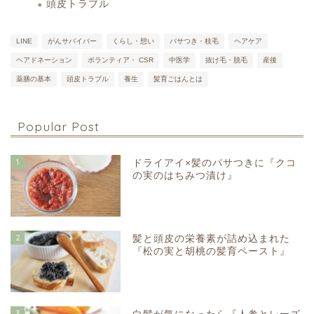
頭皮トラブル
LINE
がんサバイバー
くらし・想い
パサつき・枝毛
ヘアケア
ヘアドネーション
ボランティア・ CSR
中医学
抜け毛・脱毛
産後
薬膳の基本
頭皮トラブル
養生
髪育ごはんとは
Popular Post
1
ドライアイ×髪のパサつきに『クコ
の実のはちみつ漬け』
2
髪と頭皮の栄養素が詰め込まれた
『松の実と胡桃の髪育ペースト』
3