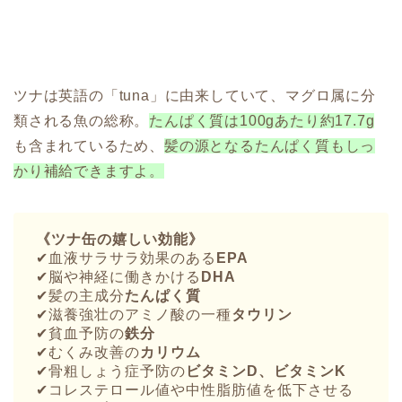
ツナは英語の「tuna」に由来していて、マグロ属に分
類される魚の総称。
たんぱく質は100gあたり約17.7g
も含まれているため、
髪の源となるたんぱく質もしっ
かり補給できますよ。
《ツナ缶の嬉しい効能》
✔︎血液サラサラ効果のある
EPA
✔︎脳や神経に働きかける
DHA
✔︎髪の主成分
たんぱく質
✔︎滋養強壮のアミノ酸の一種
タウリン
✔︎貧血予防の
鉄分
✔︎むくみ改善の
カリウム
✔︎骨粗しょう症予防の
ビタミンD、ビタミンK
✔︎コレステロール値や中性脂肪値を低下させる