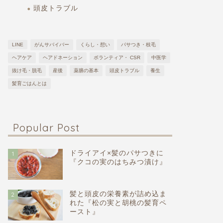
頭皮トラブル
LINE
がんサバイバー
くらし・想い
パサつき・枝毛
ヘアケア
ヘアドネーション
ボランティア・ CSR
中医学
抜け毛・脱毛
産後
薬膳の基本
頭皮トラブル
養生
髪育ごはんとは
Popular Post
ドライアイ×髪のパサつきに
1
『クコの実のはちみつ漬け』
髪と頭皮の栄養素が詰め込ま
2
れた『松の実と胡桃の髪育ペ
ースト』