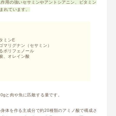
化作用の強いセサミンやアントシアニン、ビタミン
まれています。
タミンE
ゴマリグナン（セサミン）
る
ポリフェノール
酸、オレイン酸
20gと肉や魚に匹敵する量です。
身体を作る主成分で約20種類のアミノ酸で構成さ