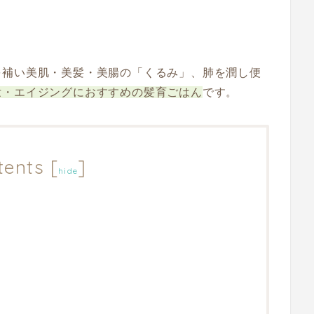
を補い美肌・美髪・美腸の「くるみ」、肺を潤し便
壮・エイジングにおすすめの髪育ごはん
です。
tents
[
]
hide