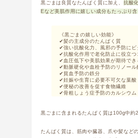
黒ごまは良質なたんぱく質に加え、
抗酸
Eなど美肌作用に嬉しい成分もたっぷり含
《黒ごまの嬉しい効能》
✔︎髪の主成分の
たんぱく質
✔︎強い抗酸化力、風邪の予防に
ビ
✔︎抗酸化作用で老化防止に役立つ
✔︎血圧低下や美肌効果が期待でき
✔︎動脈硬化や血栓予防の
リノール
✔︎貧血予防の
鉄分
✔︎妊娠や生育に必要不可欠な
葉酸
✔︎便秘の改善を促す
食物繊維
✔︎骨粗しょう症予防の
カルシウム
黒ごまに含まれるたんぱく質は100g中約
たんぱく質は、筋肉や臓器、爪や髪などの