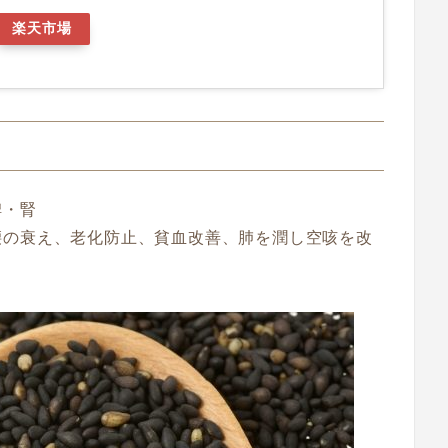
楽天市場
脾・腎
腰の衰え、老化防止、貧血改善、肺を潤し空咳を改