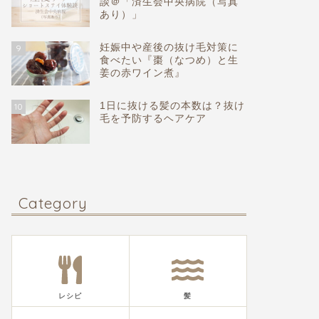
談＠「済生会中央病院（写真
あり）」
妊娠中や産後の抜け毛対策に
9
食べたい『棗（なつめ）と生
姜の赤ワイン煮』
1日に抜ける髪の本数は？抜け
10
毛を予防するヘアケア
Category
レシピ
髪