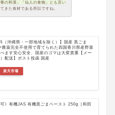
滋養の和漢」「仙人の食物」とも言い
れてきた食材である所以ですね。
料（沖縄県・一部地域を除く）】国産 黒ごま
間中農薬完全不使用で育てられた四国香川県産野菜
選べます安心安全、国産のゴマは大変貴重【メー
）配送】ポスト投函 国産
楽天市場
可》有機JAS 有機黒ごまペースト 250g［和田