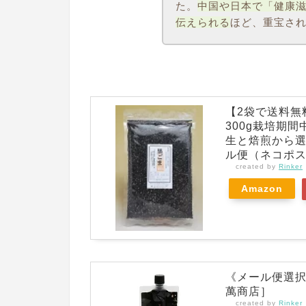
た。
中国や日本で「健康
伝えられる
ほど、重宝さ
【2袋で送料無
300g栽培期
生と焙煎から
ル便（ネコポス
created by
Rinker
Amazon
《メール便選択
萬商店］
created by
Rinker