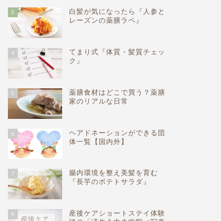
白髪が気になったら『人参と
3
レーズンの薬膳ラペ』
てまり式『体質・髪質チェッ
4
ク』
薬膳食材はどこで買う？薬膳
5
家のリアルな日常
ヘアドネーションができる団
6
体一覧【国内外】
腸内環境を整え美髪を育む
7
『長芋のポテトサラダ』
産後ケアショートステイ体験
8