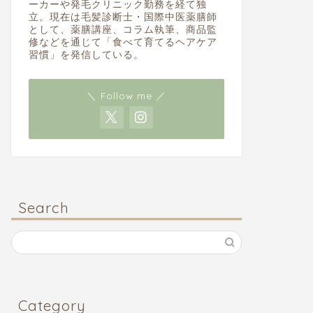
ーカーや発毛クリニック勤務を経て独
立。現在は毛髪診断士・国際中医薬膳師
として、薬膳講座、コラム執筆、商品監
修などを通じて「食べて育てるヘアケア
習慣」を発信している。
＼ Follow me ／
Search
Category