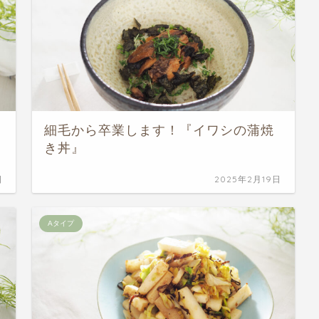
細毛から卒業します！『イワシの蒲焼
き丼』
日
2025年2月19日
Aタイプ