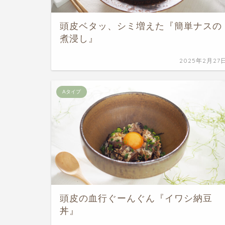
頭皮ベタッ、シミ増えた『簡単ナスの
煮浸し』
2025年2月27
Aタイプ
頭皮の血行ぐーんぐん『イワシ納豆
丼』