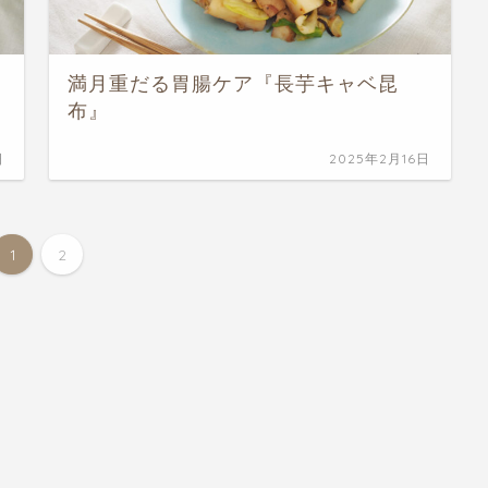
満月重だる胃腸ケア『長芋キャベ昆
布』
日
2025年2月16日
1
2