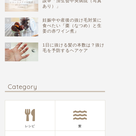
談＠「済生会中央病院（写真
あり）」
妊娠中や産後の抜け毛対策に
9
食べたい『棗（なつめ）と生
姜の赤ワイン煮』
1日に抜ける髪の本数は？抜け
10
毛を予防するヘアケア
Category
レシピ
髪