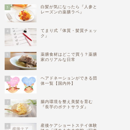
白髪が気になったら『人参と
3
レーズンの薬膳ラペ』
てまり式『体質・髪質チェッ
4
ク』
薬膳食材はどこで買う？薬膳
5
家のリアルな日常
ヘアドネーションができる団
6
体一覧【国内外】
腸内環境を整え美髪を育む
7
『長芋のポテトサラダ』
産後ケアショートステイ体験
8