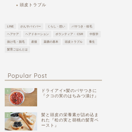
頭皮トラブル
LINE
がんサバイバー
くらし・想い
パサつき・枝毛
ヘアケア
ヘアドネーション
ボランティア・ CSR
中医学
抜け毛・脱毛
産後
薬膳の基本
頭皮トラブル
養生
髪育ごはんとは
Popular Post
ドライアイ×髪のパサつきに
1
『クコの実のはちみつ漬け』
髪と頭皮の栄養素が詰め込ま
2
れた『松の実と胡桃の髪育ペ
ースト』