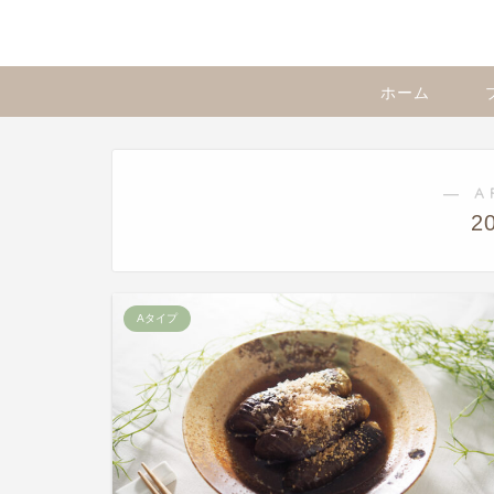
ホーム
― A
2
Aタイプ