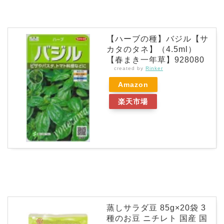
【ハーブの種】バジル【サ
カタのタネ】（4.5ml）
【春まき一年草】928080
created by
Rinker
Amazon
楽天市場
蒸しサラダ豆 85g×20袋 3
種のお豆 ニチレト 国産 国