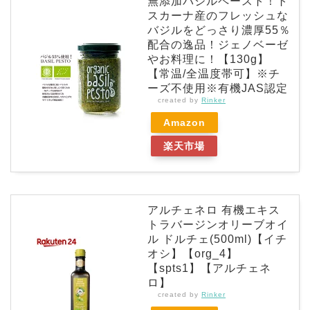
無添加バジルペースト！ト
スカーナ産のフレッシュな
バジルをどっさり濃厚55％
配合の逸品！ジェノベーゼ
やお料理に！【130g】
【常温/全温度帯可】※チ
ーズ不使用※有機JAS認定
created by
Rinker
Amazon
楽天市場
アルチェネロ 有機エキス
トラバージンオリーブオイ
ル ドルチェ(500ml)【イチ
オシ】【org_4】
【spts1】【アルチェネ
ロ】
created by
Rinker