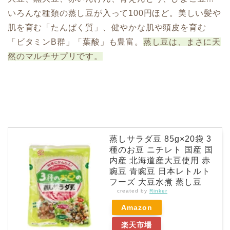
いろんな種類の蒸し豆が入って100円ほど。美しい髪や
肌を育む「たんぱく質」、健やかな肌や頭皮を育む
「ビタミンB群」「葉酸」も豊富。
蒸し豆は、まさに天
然のマルチサプリです。
蒸しサラダ豆 85g×20袋 3
種のお豆 ニチレト 国産 国
内産 北海道産大豆使用 赤
豌豆 青豌豆 日本レトルト
フーズ 大豆水煮 蒸し豆
created by
Rinker
Amazon
楽天市場