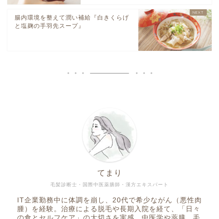
腸内環境を整えて潤い補給『白きくらげ
と塩麹の手羽先スープ』
てまり
毛髪診断士・国際中医薬膳師・漢方エキスパート
IT企業勤務中に体調を崩し、20代で希少ながん（悪性肉
腫）を経験。治療による脱毛や長期入院を経て、「日々
の食とセルフケア」の大切さを実感。中医学や薬膳、毛