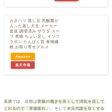
カネハツ 蒸し豆 乳酸菌が
入った蒸し大豆 メーカー
直送 調理済み サラダ スー
プ 煮物 ちょい足し イソフ
ラボン たんぱく質 食物繊
維 お取り寄せグルメ
Amazon
楽天市場
薬膳では、豆類は
胃腸の働きを良くして消化を促して
くれるので「胃腸疲れ」
、そして
水分代謝を良くする