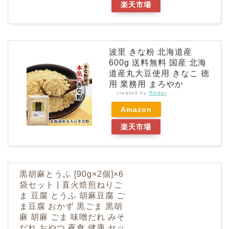
楽天市場
波里 きな粉 北海道産
600g 送料無料 国産 北海
道産丸大豆使用 きなこ 徳
用 業務用 まろやか
created by
Rinker
Amazon
楽天市場
黒胡麻とうふ [90g×2個]×6
袋セット | 直火焙煎ねりご
ま 豆腐 とうふ 胡麻豆腐 ご
ま豆腐 おかず 黒ごま 黒胡
麻 胡麻 ごま 味噌だれ みそ
だれ おやつ 夜食 健康 セッ