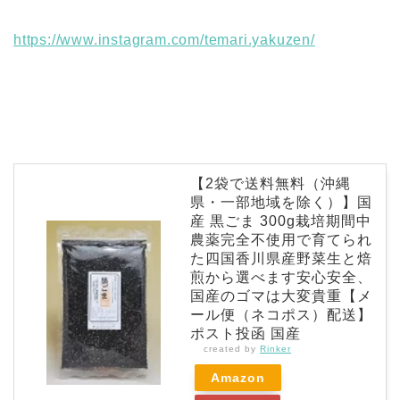
https://www.instagram.com/temari.yakuzen/
【2袋で送料無料（沖縄
県・一部地域を除く）】国
産 黒ごま 300g栽培期間中
農薬完全不使用で育てられ
た四国香川県産野菜生と焙
煎から選べます安心安全、
国産のゴマは大変貴重【メ
ール便（ネコポス）配送】
ポスト投函 国産
created by
Rinker
Amazon