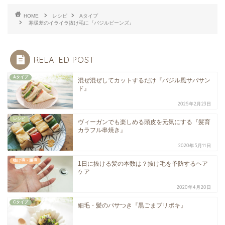
HOME
レシピ
Aタイプ
寒暖差のイライラ抜け毛に『バジルビーンズ』
RELATED POST
Aタイプ
混ぜ混ぜしてカットするだけ『バジル風サバサン
ド』
2025年2月23日
レシピ
ヴィーガンでも楽しめる頭皮を元気にする『髪育
カラフル串焼き』
2020年5月11日
抜け毛・脱毛
1日に抜ける髪の本数は？抜け毛を予防するヘア
ケア
2020年4月20日
Cタイプ
細毛・髪のパサつき『黒ごまブリポキ』