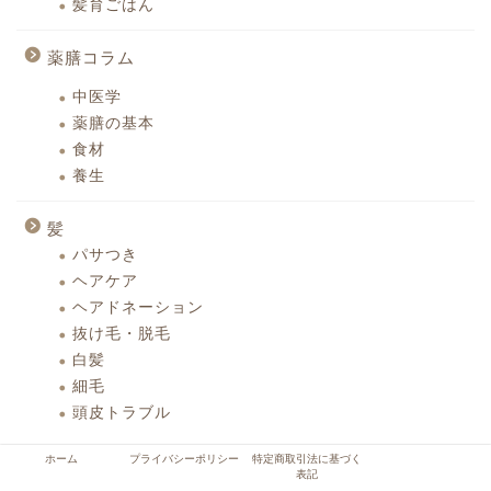
髪育ごはん
薬膳コラム
中医学
薬膳の基本
食材
養生
髪
パサつき
ヘアケア
ヘアドネーション
抜け毛・脱毛
白髪
細毛
頭皮トラブル
ホーム
プライバシーポリシー
特定商取引法に基づく
LINE
がんサバイバー
くらし・想い
パサつき・枝毛
ヘアケア
表記