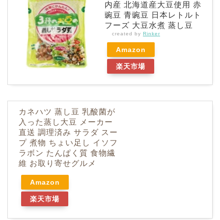
内産 北海道産大豆使用 赤
豌豆 青豌豆 日本レトルト
フーズ 大豆水煮 蒸し豆
created by
Rinker
Amazon
楽天市場
カネハツ 蒸し豆 乳酸菌が
入った蒸し大豆 メーカー
直送 調理済み サラダ スー
プ 煮物 ちょい足し イソフ
ラボン たんぱく質 食物繊
維 お取り寄せグルメ
Amazon
楽天市場