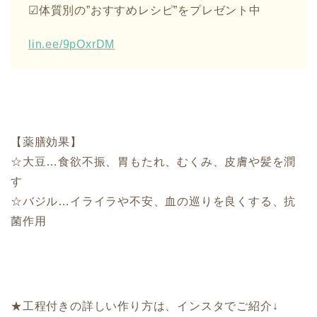
☑︎体質別の”おすすめレシピ”をプレゼント中
lin.ee/9pOxrDM
【薬膳効果】
☆大豆…食欲不振、胃もたれ、むくみ、皮膚や髪を潤
す
☆バジル…イライラや不安、血の巡りを良くする、抗
菌作用
★工程付きの詳しい作り方は、インスタでご紹介↓