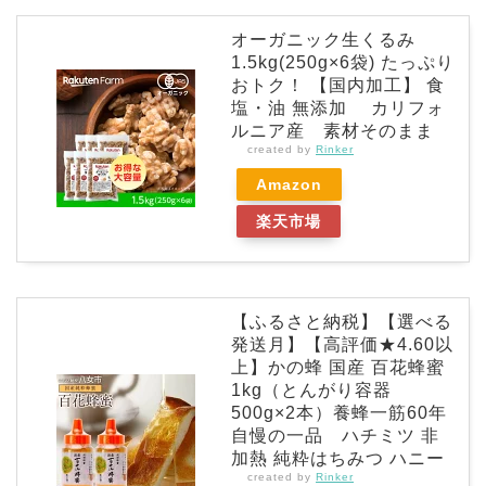
オーガニック生くるみ
1.5kg(250g×6袋) たっぷり
おトク！ 【国内加工】 食
塩・油 無添加 カリフォ
ルニア産 素材そのまま
created by
Rinker
Amazon
楽天市場
【ふるさと納税】【選べる
発送月】【高評価★4.60以
上】かの蜂 国産 百花蜂蜜
1kg（とんがり容器
500g×2本）養蜂一筋60年
自慢の一品 ハチミツ 非
加熱 純粋はちみつ ハニー
created by
Rinker