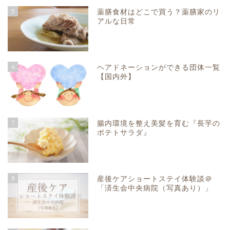
5
薬膳食材はどこで買う？薬膳家のリ
アルな日常
6
ヘアドネーションができる団体一覧
【国内外】
7
腸内環境を整え美髪を育む『長芋の
ポテトサラダ』
8
産後ケアショートステイ体験談＠
「済生会中央病院（写真あり）」