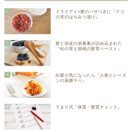
1
ドライアイ×髪のパサつきに『クコ
の実のはちみつ漬け』
2
髪と頭皮の栄養素が詰め込まれた
『松の実と胡桃の髪育ペースト』
3
白髪が気になったら『人参とレーズ
ンの薬膳ラペ』
4
てまり式『体質・髪質チェック』