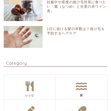
9
妊娠中や産後の抜け毛対策に食べた
い『棗（なつめ）と生姜の赤ワイン
煮』
10
1日に抜ける髪の本数は？抜け毛を
予防するヘアケア
Category
レシピ
髪