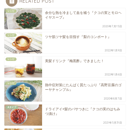
RELATED POST
レシピ
余分な熱を冷まして血を補う『クコの実とモロヘ
イヤスープ』
2020年7月15日
レシピ
ツヤ肌ツヤ髪を目指す『梨のコンポート』
2022年1月9日
レシピ
美髪ドリンク『梅黒酢』できました！
2022年1月6日
レシピ
熱中症対策にたんぱく質たっぷり『高野豆腐のゴ
ーヤチャンプル』
2020年8月7日
Aタイプ
ドライアイ×髪のパサつきに『クコの実のはちみ
つ漬け』
2021年5月31日