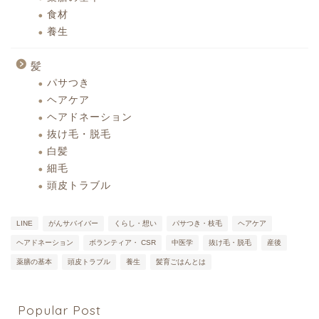
食材
養生
髪
パサつき
ヘアケア
ヘアドネーション
抜け毛・脱毛
白髪
細毛
頭皮トラブル
LINE
がんサバイバー
くらし・想い
パサつき・枝毛
ヘアケア
ヘアドネーション
ボランティア・ CSR
中医学
抜け毛・脱毛
産後
薬膳の基本
頭皮トラブル
養生
髪育ごはんとは
Popular Post