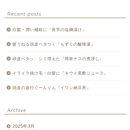
Recent posts
白髪・潤い補給に『長芋の塩麹漬け』
髪うねる頭皮ベタつく『もずくの酸辣湯』
頭皮ベタッ、シミ増えた『簡単ナスの煮浸し』
イライラ抜け毛・白髪に『キウイ黒酢ジュース』
頭皮の血行ぐーんぐん『イワシ納豆丼』
Archive
2025年3月