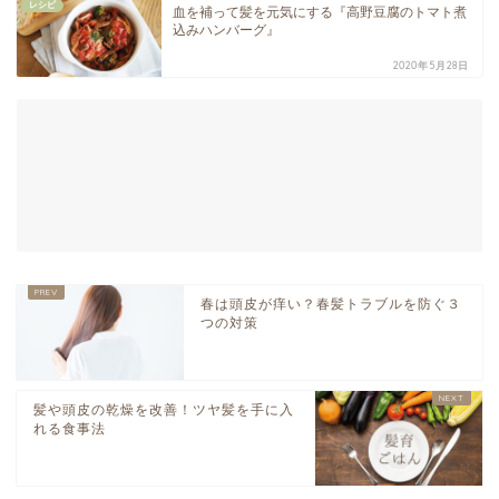
レシピ
血を補って髪を元気にする『高野豆腐のトマト煮
込みハンバーグ』
2020年5月28日
春は頭皮が痒い？春髪トラブルを防ぐ３
つの対策
髪や頭皮の乾燥を改善！ツヤ髪を手に入
れる食事法